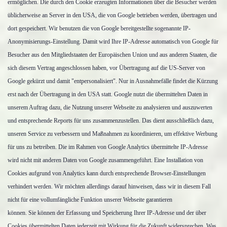
ermöglichen. Die durch den Cookie erzeugten Informationen über die Besucher werden
üblicherweise an Server in den USA, die von Google betrieben werden, übertragen und
dort gespeichert. Wir benutzen die von Google bereitgestellte sogenannte IP-
Anonymisierungs-Einstellung. Damit wird Ihre IP-Adresse automatisch von Google für
Besucher aus den Mitgliedstaaten der Europäischen Union und aus anderen Staaten, die
sich diesem Vertrag angeschlossen haben, vor Übertragung auf die US-Server von
Google gekürzt und damit "entpersonalisiert". Nur in Ausnahmefälle findet die Kürzung
erst nach der Übertragung in den USA statt. Google nutzt die übermittelten Daten in
unserem Auftrag dazu, die Nutzung unserer Webseite zu analysieren und auszuwerten
und entsprechende Reports für uns zusammenzustellen. Das dient ausschließlich dazu,
unseren Service zu verbessern und Maßnahmen zu koordinieren, um effektive Werbung
für uns zu betreiben. Die im Rahmen von Google Analytics übermittelte IP-Adresse
wird nicht mit anderen Daten von Google zusammengeführt. Eine Installation von
Cookies aufgrund von Analytics kann durch entsprechende Browser-Einstellungen
verhindert werden. Wir möchten allerdings darauf hinweisen, dass wir in diesem Fall
nicht für eine vollumfängliche Funktion unserer Webseite garantieren
können. Sie können der Erfassung und Speicherung Ihrer IP-Adresse und der über
Cookies übermittelten Daten jederzeit mit Wirkung für die Zukunft widersprechen. Was