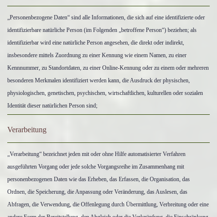
„Personenbezogene Daten“ sind alle Informationen, die sich auf eine identifizierte oder
identifizierbare natürliche Person (im Folgenden „betroffene Person“) beziehen; als
identifizierbar wird eine natürliche Person angesehen, die direkt oder indirekt,
insbesondere mittels Zuordnung zu einer Kennung wie einem Namen, zu einer
Kennnummer, zu Standortdaten, zu einer Online-Kennung oder zu einem oder mehreren
besonderen Merkmalen identifiziert werden kann, die Ausdruck der physischen,
physiologischen, genetischen, psychischen, wirtschaftlichen, kulturellen oder sozialen
Identität dieser natürlichen Person sind;
Verarbeitung
„Verarbeitung“ bezeichnet jeden mit oder ohne Hilfe automatisierter Verfahren
ausgeführten Vorgang oder jede solche Vorgangsreihe im Zusammenhang mit
personenbezogenen Daten wie das Erheben, das Erfassen, die Organisation, das
Ordnen, die Speicherung, die Anpassung oder Veränderung, das Auslesen, das
Abfragen, die Verwendung, die Offenlegung durch Übermittlung, Verbreitung oder eine