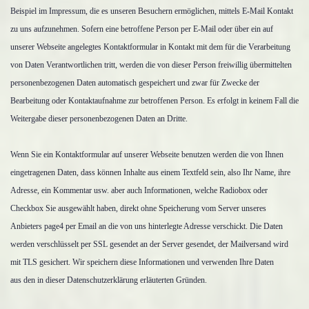
Beispiel im Impressum, die es unseren Besuchern ermöglichen, mittels E-Mail Kontakt
zu uns aufzunehmen. Sofern eine betroffene Person per E-Mail oder über ein auf
unserer Webseite angelegtes Kontaktformular in Kontakt mit dem für die Verarbeitung
von Daten Verantwortlichen tritt, werden die von dieser Person freiwillig übermittelten
personenbezogenen Daten automatisch gespeichert und zwar für Zwecke der
Bearbeitung oder Kontaktaufnahme zur betroffenen Person. Es erfolgt in keinem Fall die
Weitergabe dieser personenbezogenen Daten an Dritte.
Wenn Sie ein Kontaktformular auf unserer Webseite benutzen werden die von Ihnen
eingetragenen Daten, dass können Inhalte aus einem Textfeld sein, also Ihr Name, ihre
Adresse, ein Kommentar usw. aber auch Informationen, welche Radiobox oder
Checkbox Sie ausgewählt haben, direkt ohne Speicherung vom Server unseres
Anbieters page4 per Email an die von uns hinterlegte Adresse verschickt. Die Daten
werden verschlüsselt per SSL gesendet an der Server gesendet, der Mailversand wird
mit TLS gesichert. Wir speichern diese Informationen und verwenden Ihre Daten
aus den in dieser Datenschutzerklärung erläuterten Gründen.