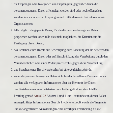
die Empfänger oder Kategorien von Empfängern, gegenüber denen die
personenbezogenen Daten offengelegt worden sind oder noch offengelegt
werden, insbesondere bei Empfängern in Drittländern oder bei internationalen
Organisationen;
falls möglich die geplante Dauer, für die die personenbezogenen Daten
gespeichert werden, oder, falls dies nicht möglich ist, die Kriterien für die
Festlegung dieser Dauer;
das Bestehen eines Rechts auf Berichtigung oder Löschung der sie betreffenden
personenbezogenen Daten oder auf Einschränkung der Verarbeitung durch den
Verantwortlichen oder eines Widerspruchsrechts gegen diese Verarbeitung;
das Bestehen eines Beschwerderechts bei einer Aufsichtsbehörde;
wenn die personenbezogenen Daten nicht bei der betroffenen Person erhoben
werden, alle verfügbaren Informationen über die Herkunft der Daten;
das Bestehen einer automatisierten Entscheidungsfindung einschließlich
Profiling gemäß
Artikel 22
Absätze 1 und 4 und – zumindest in diesen Fällen –
aussagekräftige Informationen über die involvierte Logik sowie die Tragweite
und die angestrebten Auswirkungen einer derartigen Verarbeitung für die