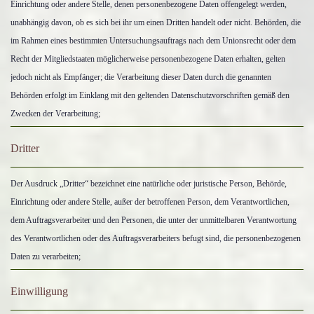
Einrichtung oder andere Stelle, denen personenbezogene Daten offengelegt werden,
unabhängig davon, ob es sich bei ihr um einen Dritten handelt oder nicht. Behörden, die
im Rahmen eines bestimmten Untersuchungsauftrags nach dem Unionsrecht oder dem
Recht der Mitgliedstaaten möglicherweise personenbezogene Daten erhalten, gelten
jedoch nicht als Empfänger; die Verarbeitung dieser Daten durch die genannten
Behörden erfolgt im Einklang mit den geltenden Datenschutzvorschriften gemäß den
Zwecken der Verarbeitung;
Dritter
Der Ausdruck „Dritter“ bezeichnet eine natürliche oder juristische Person, Behörde,
Einrichtung oder andere Stelle, außer der betroffenen Person, dem Verantwortlichen,
dem Auftragsverarbeiter und den Personen, die unter der unmittelbaren Verantwortung
des Verantwortlichen oder des Auftragsverarbeiters befugt sind, die personenbezogenen
Daten zu verarbeiten;
Einwilligung