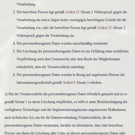
Verarbeitung.
Die betroffene Person legt gemäß
Artikel 21
Absatz 1 Widerspruch gegen die
Verarbeitung ein und es liegen keine vorrangigen berechtigten Gründe für die
Verarbeitung vor, oder die betroffene Person legt gemäß
Artikel 21
Absatz 2
Widerspruch gegen die Verarbeitung ein.
Die personenbezogenen Daten wurden unrechtmäßig verarbeitet.
Die Löschung der personenbezogenen Daten ist zur Erfüllung einer rechtlichen
Verpflichtung nach dem Unionsrecht oder dem Recht der Mitgliedstaaten
erforderlich, dem der Verantwortliche unterliegt.
Die personenbezogenen Daten wurden in Bezug auf angebotene Dienste der
Informationsgesellschaft gemäß
Artikel 8
Absatz 1 erhoben.
2) Hat der Verantwortliche die personenbezogenen Daten öffentlich gemacht und ist er
gemäß Absatz 1 zu deren Löschung verpflichtet, so trifft er unter Berücksichtigung der
verfügbaren Technologie und der Implementierungskosten angemessene Maßnahmen,
auch technischer Art, um für die Datenverarbeitung Verantwortliche, die die
personenbezogenen Daten verarbeiten, darüber zu informieren, dass eine betroffene
Person von ihnen die Löschung aller Links zu diesen personenbezogenen Daten oder