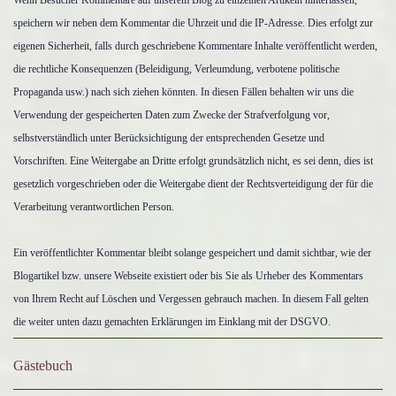
Wenn Besucher Kommentare auf unserem Blog zu einzelnen Artikeln hinterlassen,
speichern wir neben dem Kommentar die Uhrzeit und die IP-Adresse. Dies erfolgt zur
eigenen Sicherheit, falls durch geschriebene Kommentare Inhalte veröffentlicht werden,
die rechtliche Konsequenzen (Beleidigung, Verleumdung, verbotene politische
Propaganda usw.) nach sich ziehen könnten. In diesen Fällen behalten wir uns die
Verwendung der gespeicherten Daten zum Zwecke der Strafverfolgung vor,
selbstverständlich unter Berücksichtigung der entsprechenden Gesetze und
Vorschriften.
Eine Weitergabe an Dritte erfolgt grundsätzlich nicht, es sei denn, dies ist
gesetzlich vorgeschrieben oder die Weitergabe dient der Rechtsverteidigung der für die
Verarbeitung verantwortlichen Person.
Ein veröffentlichter Kommentar bleibt solange gespeichert und damit sichtbar, wie der
Blogartikel bzw. unsere Webseite existiert oder bis Sie als Urheber des Kommentars
von Ihrem Recht auf Löschen und Vergessen gebrauch machen. In diesem Fall gelten
die weiter unten dazu gemachten Erklärungen im Einklang mit der DSGVO.
Gästebuch