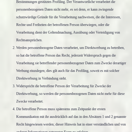
Bestimmungen gestütztes Profiling. Der Verantwortliche verarbeitet die
personenbezogenen Daten nicht mehr, es sei denn, er kann zwingende
schutzwürdige Gründe für die Verarbeitung nachweisen, die die Interessen,
Rechte und Freiheiten der betroffenen Person überwiegen, oder die
Verarbeitung dient der Geltendmachung, Ausübung oder Verteidigung von
Rechtsansprüchen.
Werden personenbezogene Daten verarbeitet, um Direktwerbung zu betreiben,
so hat die betroffene Person das Recht, jederzeit Widerspruch gegen die
Verarbeitung sie betreffender personenbezogener Daten zum Zwecke derartiger
Werbung einzulegen; dies gilt auch für das Profiling, soweit es mit solcher
Direktwerbung in Verbindung steht.
Widerspricht die betroffene Person der Verarbeitung für Zwecke der
Direktwerbung, so werden die personenbezogenen Daten nicht mehr für diese
Zwecke verarbeitet.
Die betroffene Person muss spätestens zum Zeitpunkt der ersten
Kommunikation mit ihr ausdrücklich auf das in den Absätzen 1 und 2 genannte
Recht hingewiesen werden; dieser Hinweis hat in einer verständlichen und von