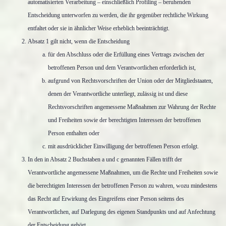
automatisierten Verarbeitung – einschließlich Profiling – beruhenden
Entscheidung unterworfen zu werden, die ihr gegenüber rechtliche Wirkung
entfaltet oder sie in ähnlicher Weise erheblich beeinträchtigt.
Absatz 1 gilt nicht, wenn die Entscheidung
für den Abschluss oder die Erfüllung eines Vertrags zwischen der
betroffenen Person und dem Verantwortlichen erforderlich ist,
aufgrund von Rechtsvorschriften der Union oder der Mitgliedstaaten,
denen der Verantwortliche unterliegt, zulässig ist und diese
Rechtsvorschriften angemessene Maßnahmen zur Wahrung der Rechte
und Freiheiten sowie der berechtigten Interessen der betroffenen
Person enthalten oder
mit ausdrücklicher Einwilligung der betroffenen Person erfolgt.
In den in Absatz 2 Buchstaben a und c genannten Fällen trifft der
Verantwortliche angemessene Maßnahmen, um die Rechte und Freiheiten sowie
die berechtigten Interessen der betroffenen Person zu wahren, wozu mindestens
das Recht auf Erwirkung des Eingreifens einer Person seitens des
Verantwortlichen, auf Darlegung des eigenen Standpunkts und auf Anfechtung
der Entscheidung gehört.