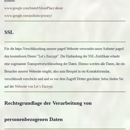
können:
www.google.com/fonts#AboutPlace:about
www.google.com/policies/privacy/
SSL
Für die https-Verschlüsselung unserer page4 Webseite verwendet unser Anbieter page4
den kostenlosen Dienst "Let`s Encrypt". Die Einbindung der SSL-Zertifikate erlaubt
eine sogenannte Transportverschlüsselung der Daten. Ebenso werden alle Daten, die ein
Besucher unserer Webseite eingibt, also zum Beispiel in ein Kontaktformular,
verschlüsselt verschickt und und so vor dem Zugriff Dritter geschützt. Infos finden Sie
auf der
Webseite von Let`s Encrypt
.
Rechtsgrundlage der Verarbeitung von
personenbezogenen Daten